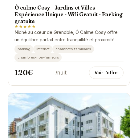
Ô calme Cosy - Jardins et Villes -
Expérience Unique - Wifi Gratuit - Parking
gratuite
★★★★★
Niché au cœur de Grenoble, Ô Calme Cosy offre
un équilibre parfait entre tranquillité et proximité
urbaine. Cet établissement vous propose des...
parking
internet
chambres-familiales
chambres-non-fumeurs
120€
/nuit
Voir l'offre