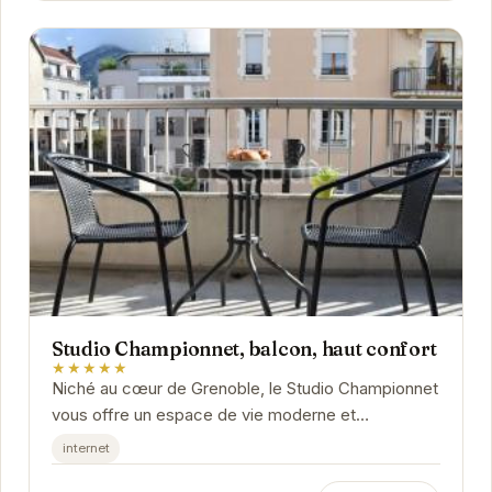
Studio Championnet, balcon, haut confort
★★★★★
Niché au cœur de Grenoble, le Studio Championnet
vous offre un espace de vie moderne et
confortable. Son balcon privé vous permettra de
internet
profiter...