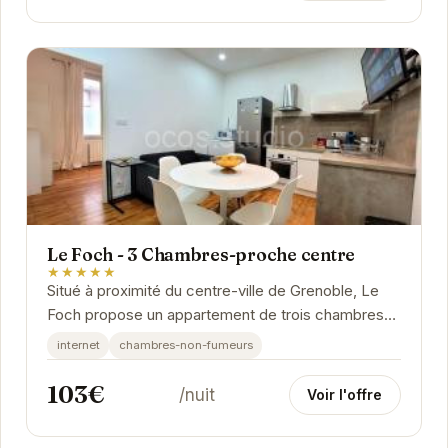
Le Foch - 3 Chambres-proche centre
★★★★★
Situé à proximité du centre-ville de Grenoble, Le
Foch propose un appartement de trois chambres
confortable et fonctionnel. Idéal pour un séjour...
internet
chambres-non-fumeurs
103€
/nuit
Voir l'offre