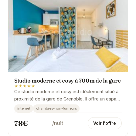
Studio moderne et cosy à 700m de la gare
★★★★★
Ce studio moderne et cosy est idéalement situé à
proximité de la gare de Grenoble. Il offre un espace
de vie confortable et fonctionnel, parfait...
internet
chambres-non-fumeurs
78€
/nuit
Voir l'offre