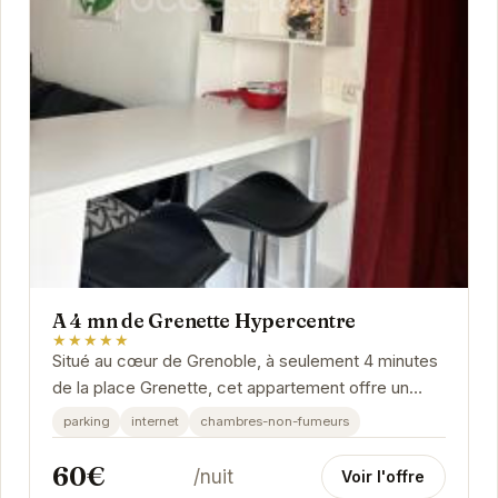
A 4 mn de Grenette Hypercentre
★★★★★
Situé au cœur de Grenoble, à seulement 4 minutes
de la place Grenette, cet appartement offre un
accès facile aux principaux sites touristiques,...
parking
internet
chambres-non-fumeurs
60€
/nuit
Voir l'offre