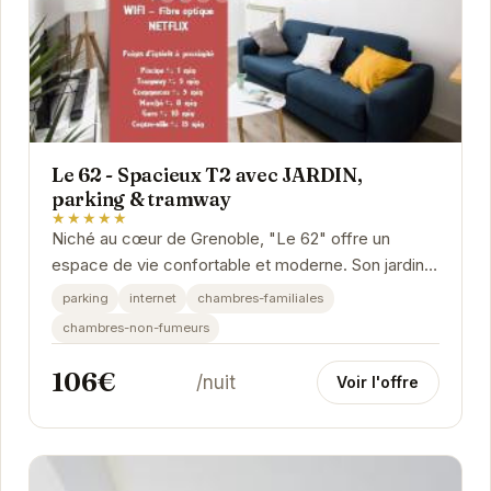
Le 62 - Spacieux T2 avec JARDIN,
parking & tramway
★★★★★
Niché au cœur de Grenoble, "Le 62" offre un
espace de vie confortable et moderne. Son jardin
privatif vous permettra de vous détendre en
parking
internet
chambres-familiales
toute...
chambres-non-fumeurs
106€
/nuit
Voir l'offre