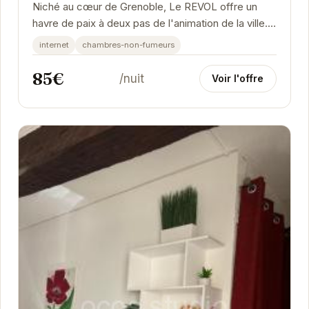
Niché au cœur de Grenoble, Le REVOL offre un
havre de paix à deux pas de l'animation de la ville.
Ses chambres élégantes et confortables sont...
internet
chambres-non-fumeurs
85€
/nuit
Voir l'offre