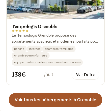
Tempologis Grenoble
★★★★★
Le Tempologis Grenoble propose des
appartements spacieux et modernes, parfaits pour
un séjour confortable. Chaque appartement est
parking
internet
chambres-familiales
équipé d'une...
chambres-non-fumeurs
equipements-pour-les-personnes-handicapees
138€
/nuit
Voir l'offre
Voir tous les hébergements à Grenoble