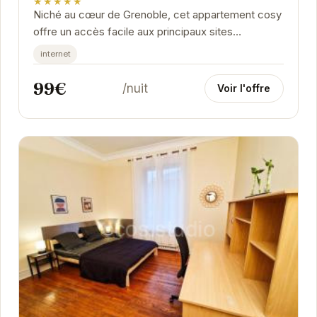
★★★★★
Niché au cœur de Grenoble, cet appartement cosy
offre un accès facile aux principaux sites
touristiques, restaurants et boutiques de la ville.
internet
Son...
99€
/nuit
Voir l'offre