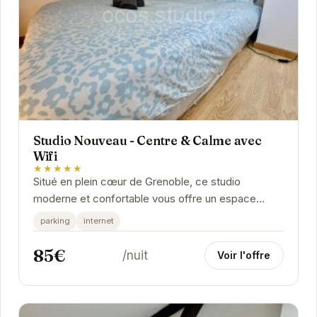
Studio Nouveau - Centre & Calme avec
Wifi
★★★★★
Situé en plein cœur de Grenoble, ce studio
moderne et confortable vous offre un espace
calme et connecté. À proximité des transports en
parking
internet
commun...
85€
/nuit
Voir l'offre