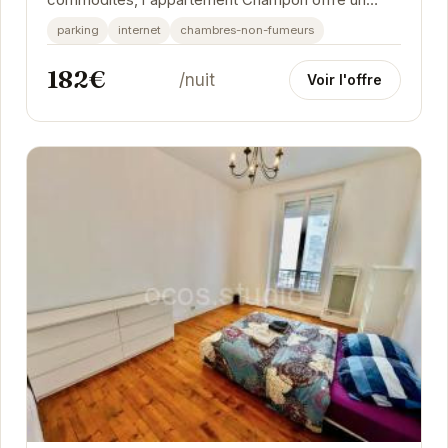
espace de vie confortable et moderne. Avec ses
parking
internet
chambres-non-fumeurs
deux chambres,...
182€
/nuit
Voir l'offre