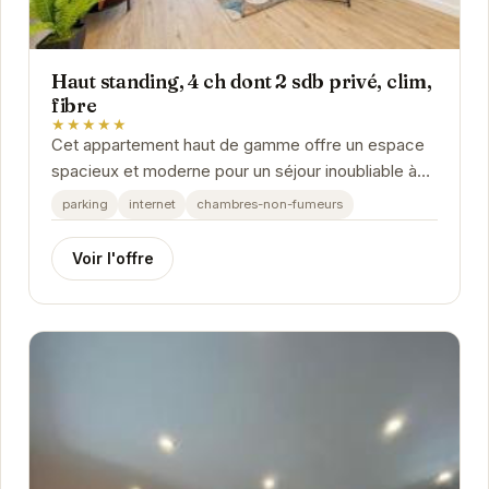
Haut standing, 4 ch dont 2 sdb privé, clim,
fibre
★★★★★
Cet appartement haut de gamme offre un espace
spacieux et moderne pour un séjour inoubliable à
Grenoble. Avec 4 chambres, dont 2 avec salles
parking
internet
chambres-non-fumeurs
de...
Voir l'offre