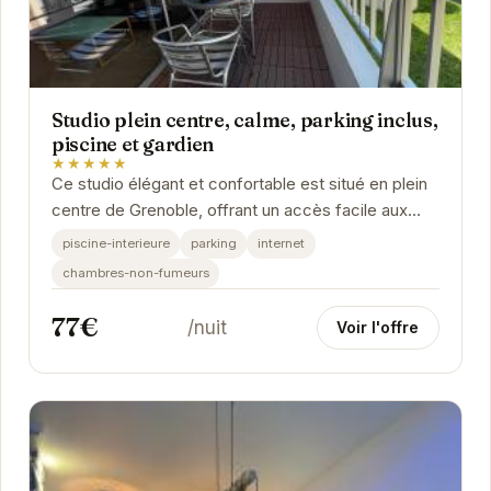
Studio plein centre, calme, parking inclus,
piscine et gardien
★★★★★
Ce studio élégant et confortable est situé en plein
centre de Grenoble, offrant un accès facile aux
attractions de la ville. Avec une piscine...
piscine-interieure
parking
internet
chambres-non-fumeurs
77€
/nuit
Voir l'offre