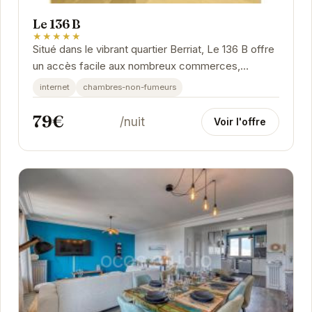
Le 136 B
★★★★★
Situé dans le vibrant quartier Berriat, Le 136 B offre
un accès facile aux nombreux commerces,
restaurants et sites culturels de Grenoble. Cet...
internet
chambres-non-fumeurs
79€
/nuit
Voir l'offre