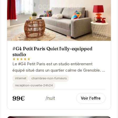
#G4 Petit Paris Quiet fully-equipped
studio
★★★★★
Le #G4 Petit Paris est un studio entièrement
équipé situé dans un quartier calme de Grenoble. Il
offre un espace de vie confortable et...
internet
chambres-non-fumeurs
reception-ouverte-24h24
99€
/nuit
Voir l'offre