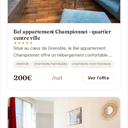
Bel appartement Championnet - quartier
centre ville
★★★★★
Situé au cœur de Grenoble, le Bel appartement
Championnet offre un hébergement confortable et
moderne. Idéal pour les familles et les groupes...
internet
chambres-familiales
chambres-non-fumeurs
200€
/nuit
Voir l'offre