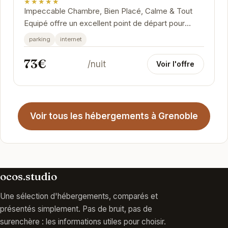
★★★★★
Impeccable Chambre, Bien Placé, Calme & Tout
Equipé offre un excellent point de départ pour
explorer Grenoble. Son emplacement stratégique
parking
internet
permet...
73€
/nuit
Voir l'offre
Voir tous les hébergements à Grenoble
ocos.studio
Une sélection d'hébergements, comparés et
présentés simplement. Pas de bruit, pas de
surenchère : les informations utiles pour choisir.