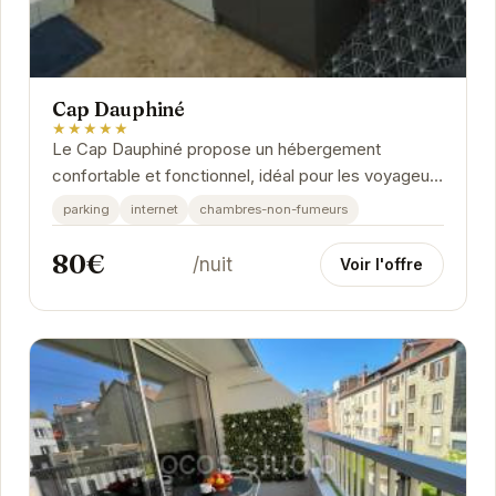
Cap Dauphiné
★★★★★
Le Cap Dauphiné propose un hébergement
confortable et fonctionnel, idéal pour les voyageurs
d'affaires ou de loisirs. Sa situation géographique...
parking
internet
chambres-non-fumeurs
80€
/nuit
Voir l'offre