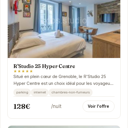
R’Studio 25 Hyper Centre
★★★★★
Situé en plein cœur de Grenoble, le R'Studio 25
Hyper Centre est un choix idéal pour les voyageurs
souhaitant explorer la ville. Proche des...
parking
internet
chambres-non-fumeurs
128€
/nuit
Voir l'offre