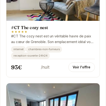
#CT The cozy nest
★★★★★
#CT The cozy nest est un véritable havre de paix
au cœur de Grenoble. Son emplacement idéal vous
permet de profiter pleinement des attractions de...
internet
chambres-non-fumeurs
reception-ouverte-24h24
93€
/nuit
Voir l'offre