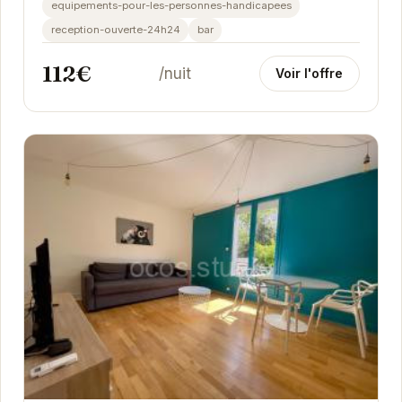
equipements-pour-les-personnes-handicapees
reception-ouverte-24h24
bar
112€
/nuit
Voir l'offre