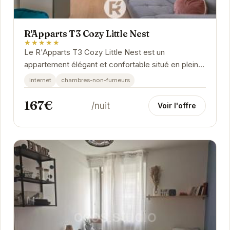
R'Apparts T3 Cozy Little Nest
★★★★★
Le R'Apparts T3 Cozy Little Nest est un
appartement élégant et confortable situé en plein
cœur de Grenoble. Il offre un espace de vie
internet
chambres-non-fumeurs
spacieux et...
167€
/nuit
Voir l'offre