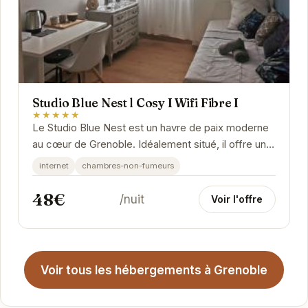
Studio Blue Nest l Cosy I Wifi Fibre I
★★★★★
Le Studio Blue Nest est un havre de paix moderne
au cœur de Grenoble. Idéalement situé, il offre un
accès facile aux attractions de la ville tout...
internet
chambres-non-fumeurs
48€
/nuit
Voir l'offre
Voir tous les hébergements à Grenoble