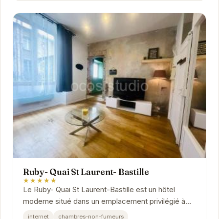
Ruby- Quai St Laurent- Bastille
★★★★★
Le Ruby- Quai St Laurent-Bastille est un hôtel
moderne situé dans un emplacement privilégié à
Grenoble. Il propose des chambres élégantes et...
internet
chambres-non-fumeurs