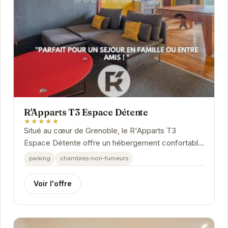
R'Apparts T3 Espace Détente
★★★★★
Situé au cœur de Grenoble, le R'Apparts T3
Espace Détente offre un hébergement confortable
et élégant. Avec ses trois pièces spacieuses, il...
parking
chambres-non-fumeurs
Voir l'offre