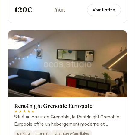
120€
/nuit
Voir l'offre
Rent4night Grenoble Europole
★★★★★
Situé au cœur de Grenoble, le Rent4night Grenoble
Europole offre un hébergement moderne et
confortable. Idéalement placé, il permet un accès...
parking
internet
chambres-familiales