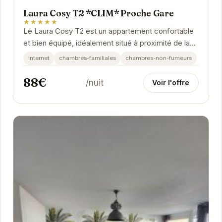
Laura Cosy T2 *CLIM* Proche Gare
★★★★★
Le Laura Cosy T2 est un appartement confortable
et bien équipé, idéalement situé à proximité de la
gare de Grenoble. Avec sa climatisation, il...
internet
chambres-familiales
chambres-non-fumeurs
88€
/nuit
Voir l'offre