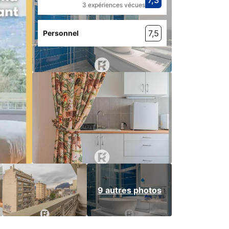
7,3
Avec une not
bien
3 expériences vécues
7,5
Personnel
9 autres photos