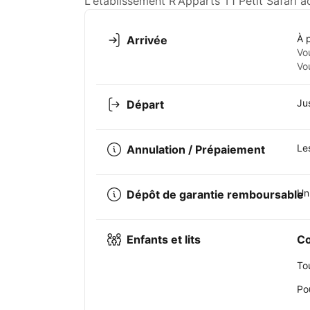
L'établissement R'Apparts T1 Petit Safari a
À 
Arrivée
Vo
Vo
Ju
Départ
Le
Annulation / Prépaiement
Un
Dépôt de garantie remboursable
Enfants et lits
Co
To
Po