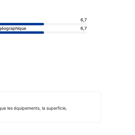
6,7
 géographique
6,7
ue les équipements, la superficie,