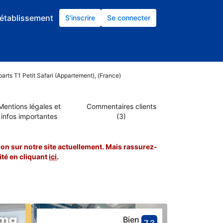
établissement
S'inscrire
Se connecter
parts T1 Petit Safari (Appartement), (France)
Mentions légales et
Commentaires clients
infos importantes
(3)
on sur notre site actuellement. Mais rassurez-
té en cliquant
ici
.
Bien