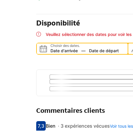
Disponibilité
Veuillez sélectionner des dates pour voir les 
Choisir des dates.
Date d'arrivée
—
Date de départ
Commentaires clients
7,3
Bien
·
3 expériences vécues
Voir tous l
Avec une note de 7.3
bien