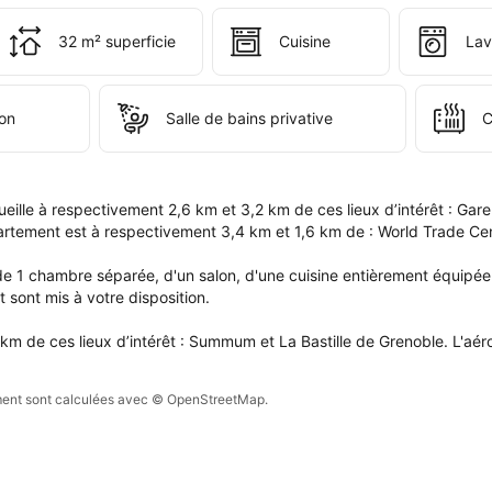
i 
 
32 m² superficie
Cuisine
Lav
s 
e 
pte.
ion
Salle de bains privative
C
eille à respectivement 2,6 km et 3,2 km de ces lieux d’intérêt : Gar
partement est à respectivement 3,4 km et 1,6 km de : World Trade Ce
 1 chambre séparée, d'un salon, d'une cuisine entièrement équipée a
t sont mis à votre disposition.

km de ces lieux d’intérêt : Summum et La Bastille de Grenoble. L'aér
sement sont calculées avec © OpenStreetMap.