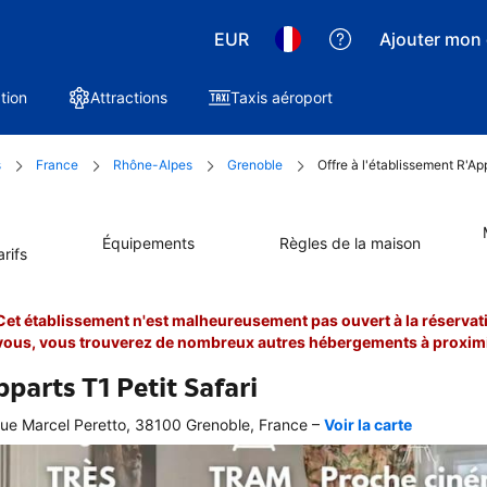
EUR
Ajouter mon 
tion
Attractions
Taxis aéroport
s
France
Rhône-Alpes
Grenoble
Offre à l'établissement R'Ap
Équipements
Règles de la maison
rifs
Cet établissement n'est malheureusement pas ouvert à la réservati
vous, vous trouverez de nombreux autres hébergements à proximi
pparts T1 Petit Safari
–
ue Marcel Peretto, 38100 Grenoble, France
Voir la carte
 