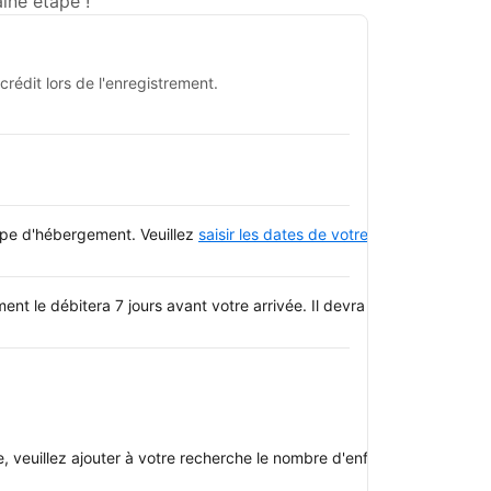
ine étape !
rédit lors de l'enregistrement.
type d'hébergement. Veuillez
saisir les dates de votre séjour
et consulte
t le débitera 7 jours avant votre arrivée. Il devra être payé par ca
oupe, veuillez ajouter à votre recherche le nombre d'enfants avec qui v