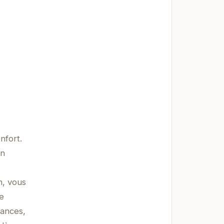
nfort.
on
n, vous
e
cances,