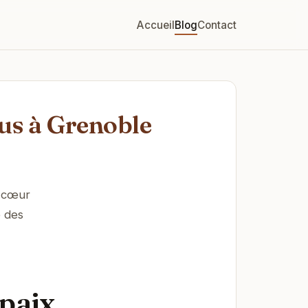
Accueil
Blog
Contact
ous à Grenoble
u cœur
é des
 paix