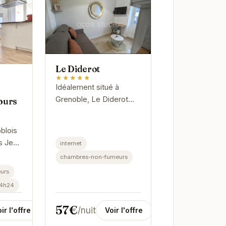
Le Diderot
★★★★★
Idéalement situé à
Grenoble, Le Diderot
ours
propose des chambres
élégantes et
blois
confortables. Son
s Jean
internet
emplacement privilégié
chambres-non-fumeurs
permet d'accéder...
ieux
urs
en
24h24
noble.
57€
/nuit
Voir l'offre
ir l'offre