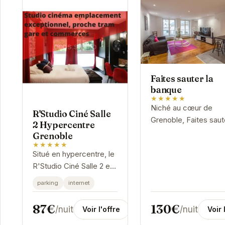
Faites sauter la
banque
★★★★★
Niché au cœur de
R'Studio Ciné Salle
Grenoble, Faites saut
2 Hypercentre
la banque offre un
Grenoble
séjour inoubliable. So
★★★★★
Situé en hypercentre, le
emplacement privilég
R'Studio Ciné Salle 2 est
permet d'accéder
un appartement
facilement aux...
parking
internet
moderne et confortable,
idéal pour un séjour à
87€
130€
/nuit
/nuit
Voir l'offre
Voir 
Grenoble. Proche des