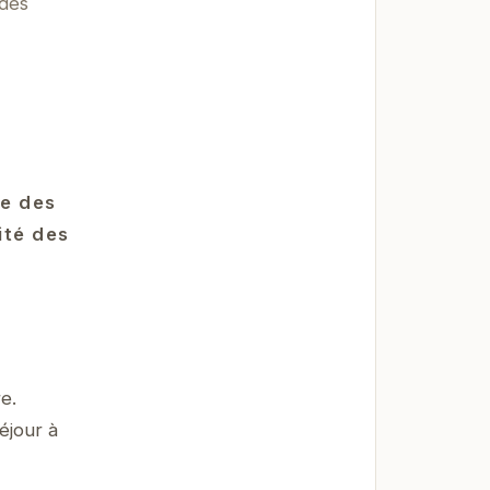
 dès
le des
ité des
e.
éjour à