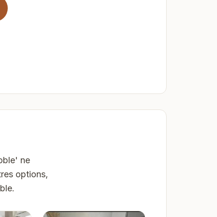
oble' ne
res options,
ble.