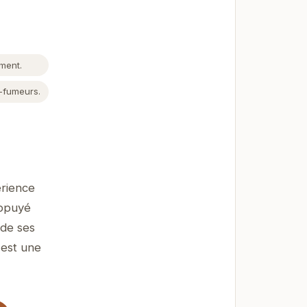
ment.
-fumeurs.
érience
appuyé
 de ses
 est une