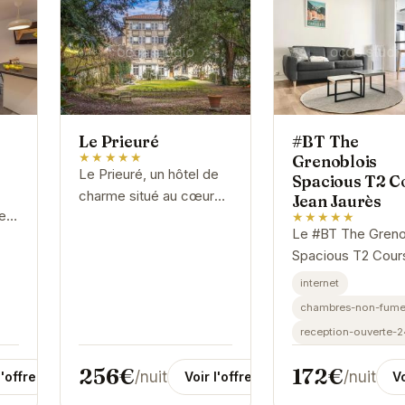
Le Prieuré
#BT The
★★★★★
Grenoblois
Le Prieuré, un hôtel de
Spacious T2 C
charme situé au cœur
Jean Jaurès
er
de Grenoble, allie
★★★★★
Le #BT The Greno
l'élégance d'une
Spacious T2 Cour
n
architecture classique à
Jaurès est un
ié
un confort moderne.
internet
appartement spac
Ses chambres...
chambres-non-fume
et lumineux situé 
reception-ouverte-
plein cœur de Gre
Il offre un...
256€
172€
/nuit
/nuit
l'offre
Voir l'offre
Vo