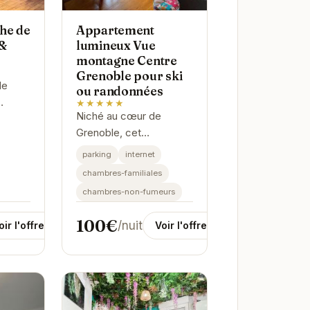
he de
Appartement
 &
lumineux Vue
montagne Centre
Grenoble pour ski
de
ou randonnées
★★★★★
Niché au cœur de
e"
Grenoble, cet
ment
appartement offre un
tique.
parking
internet
cadre idéal pour un
est
chambres-familiales
séjour inoubliable. Sa
chambres-non-fumeurs
vue imprenable sur les
montagnes et son...
100€
/nuit
oir l'offre
Voir l'offre