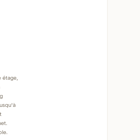
e étage,
à
ng
jusqu'à
t
et.
le.