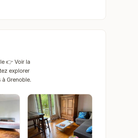
e 👉 Voir la
tez explorer
s à Grenoble.