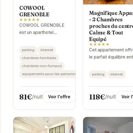
COWOOL
Magnifique Appa
GRENOBLE
- 2 Chambres
★★★★★
COWOOL GRENOBLE
proches du centre
Calme & Tout
est un aparthotel
Equipé
moderne et élégant
★★★★★
situé dans le centre de
Cet appartement offr
parking
internet
Grenoble. Il propose
le parfait équilibre en
chambres-familiales
des hébergements
confort et commodit
chambres-non-fumeurs
indépendants avec
Avec ses deux
equipements-pour-les-personnes-handicapees
parking
internet
une...
chambres spacieuses,
peut accueillir jusqu'
quatre...
81€
118€
/nuit
/nuit
Voir l'offre
Voir l