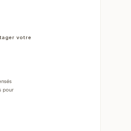
rtager votre
ensés
s pour