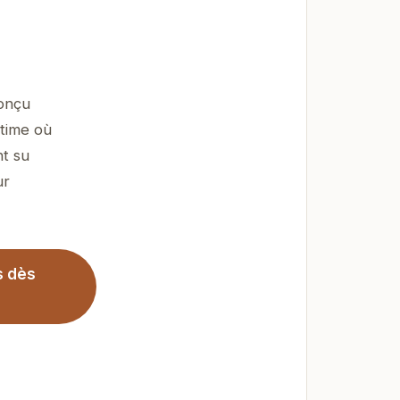
conçu
ntime où
nt su
ur
s dès