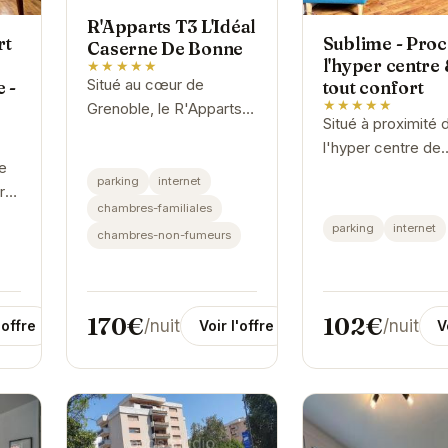
R'Apparts T3 L'Idéal
rt
Sublime - Proc
Caserne De Bonne
l'hyper centre
★★★★★
Situé au cœur de
 -
tout confort
★★★★★
Grenoble, le R'Apparts
Situé à proximité 
T3 L'Idéal Caserne de
l'hyper centre de
Bonne offre un
e
Grenoble, "Sublim
hébergement
parking
internet
tre
offre un héberge
confortable et bien
chambres-familiales
é.
confortable et pra
équipé.
parking
internet
chambres-non-fumeurs
Cet appartement 
 il
idéal pour les...
à
170€
102€
/nuit
/nuit
Voir l'offre
'offre
V