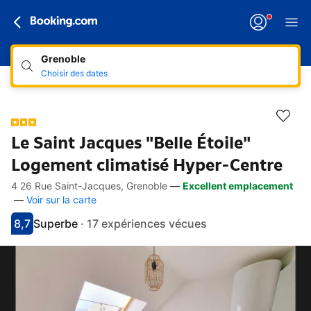
Grenoble
Choisir des dates
Le Saint Jacques "Belle Étoile"
Logement climatisé Hyper-Centre
4 26 Rue Saint-Jacques, Grenoble
—
Excellent emplacement
Accès rapides
Aller à la description
Aller aux équipements
Aller aux hébergements
Aller aux conditions
—
Voir sur la carte
8,7
Superbe
·
17 expériences vécues
Avec une note de 8.7
superbe