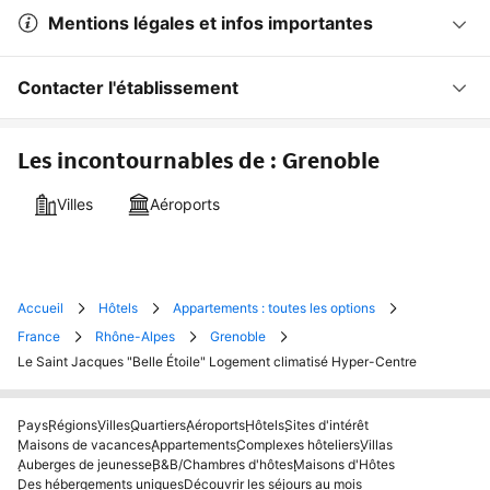
Mentions légales et infos importantes
Contacter l'établissement
Les incontournables de : Grenoble
Villes
Aéroports
Accueil
Hôtels
Appartements : toutes les options
France
Rhône-Alpes
Grenoble
Le Saint Jacques "Belle Étoile" Logement climatisé Hyper-Centre
Pays
Régions
Villes
Quartiers
Aéroports
Hôtels
Sites d'intérêt
Maisons de vacances
Appartements
Complexes hôteliers
Villas
Auberges de jeunesse
B&B/Chambres d'hôtes
Maisons d'Hôtes
Des hébergements uniques
Découvrir les séjours au mois