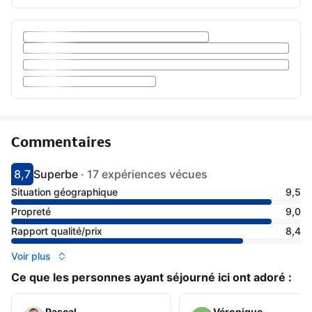
Commentaires
8,7
Superbe
·
17 expériences vécues
Avec une note de 8.7
superbe
Situation géographique
9,5
Propreté
9,0
Rapport qualité/prix
8,4
Voir plus
Ce que les personnes ayant séjourné ici ont adoré :
Pascal
Véronique