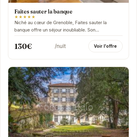
Faites sauter la banque
★★★★★
Niché au cœur de Grenoble, Faites sauter la
banque offre un séjour inoubliable. Son
emplacement privilégié permet d'accéder
130€
facilement aux...
/nuit
Voir l'offre