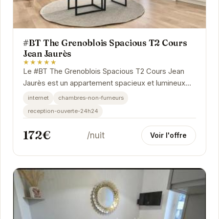
#BT The Grenoblois Spacious T2 Cours
Jean Jaurès
★★★★★
Le #BT The Grenoblois Spacious T2 Cours Jean
Jaurès est un appartement spacieux et lumineux
situé en plein cœur de Grenoble. Il offre un...
internet
chambres-non-fumeurs
reception-ouverte-24h24
172€
/nuit
Voir l'offre