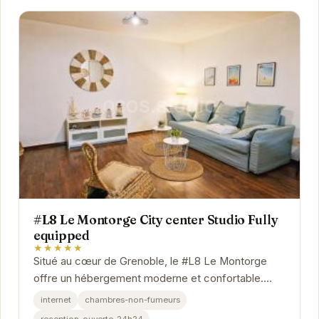
#L8 Le Montorge City center Studio Fully
equipped
★★★★★
Situé au cœur de Grenoble, le #L8 Le Montorge
offre un hébergement moderne et confortable.
Idéal pour les voyageurs d'affaires et les
internet
chambres-non-fumeurs
touristes,...