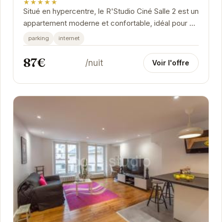
★★★★★
Situé en hypercentre, le R'Studio Ciné Salle 2 est un
appartement moderne et confortable, idéal pour un
séjour à Grenoble. Proche des commerces,...
parking
internet
87€
/nuit
Voir l'offre