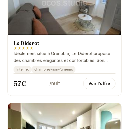
Le Diderot
★★★★★
Idéalement situé à Grenoble, Le Diderot propose
des chambres élégantes et confortables. Son
emplacement privilégié permet d'accéder...
internet
chambres-non-fumeurs
57€
/nuit
Voir l'offre