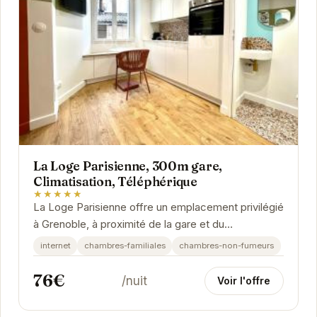
La Loge Parisienne, 300m gare,
Climatisation, Téléphérique
★★★★★
La Loge Parisienne offre un emplacement privilégié
à Grenoble, à proximité de la gare et du
téléphérique. Avec la climatisation, vous...
internet
chambres-familiales
chambres-non-fumeurs
76€
/nuit
Voir l'offre