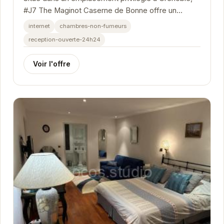
#J7 The Maginot Caserne de Bonne offre un
hébergement confortable et élégant. Avec un
internet
chambres-non-fumeurs
accès...
reception-ouverte-24h24
Voir l'offre