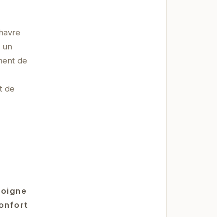
 havre
s un
ment de
t de
moigne
confort