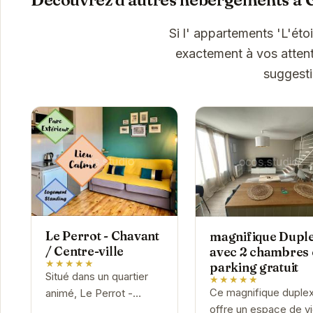
Si l' appartements 'L'éto
exactement à vos attent
suggesti
Le Perrot - Chavant
magnifique Dupl
/ Centre-ville
avec 2 chambres 
★★★★★
parking gratuit
Situé dans un quartier
★★★★★
Ce magnifique duple
animé, Le Perrot -
offre un espace de v
Chavant / Centre-ville