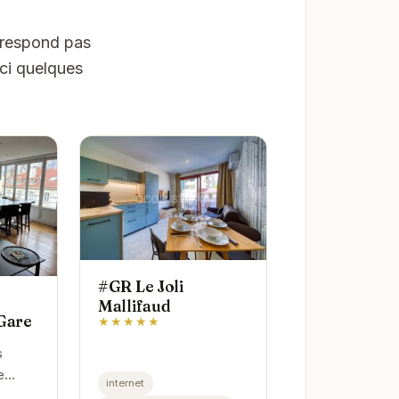
orrespond pas
ici quelques
#GR Le Joli
Mallifaud
 Gare
★★★★★
s
e
internet