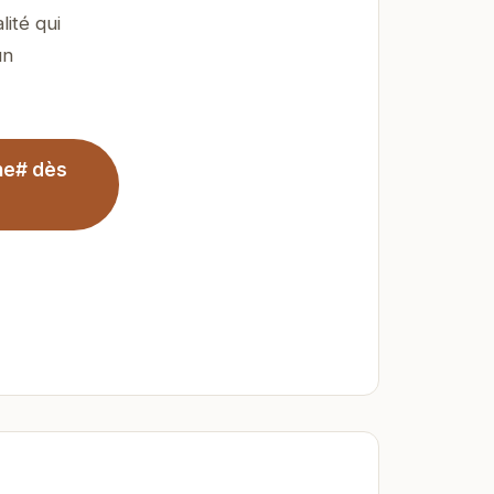
ité qui
un
he# dès