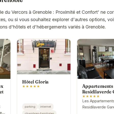
ile du Vercors à Grenoble : Proximité et Confort' ne c
es, ou si vous souhaitez explorer d'autres options, vo
ons d'hôtels et d'hébergements variés à Grenoble.
Hôtel Gloria
ex
Appartements
★★★★★
et
Residilaverde
★★★★★
Les Appartement
x
parking
internet
Residilaverde Gar
ie
proposent des
chambres-familiales