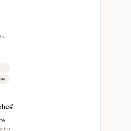
ts
ble.
nche#
été
cadre