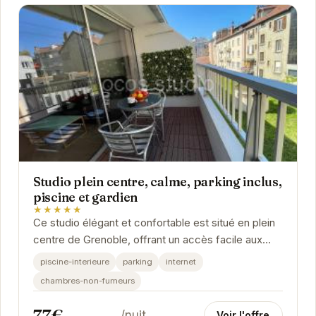
Studio plein centre, calme, parking inclus,
piscine et gardien
★★★★★
Ce studio élégant et confortable est situé en plein
centre de Grenoble, offrant un accès facile aux
attractions de la ville. Avec une piscine...
piscine-interieure
parking
internet
chambres-non-fumeurs
77€
/nuit
Voir l'offre