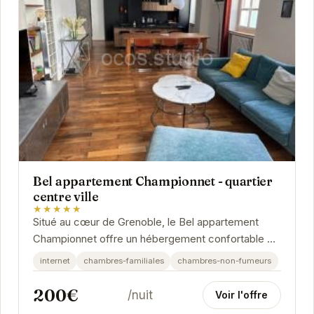
Bel appartement Championnet - quartier
centre ville
★★★★★
Situé au cœur de Grenoble, le Bel appartement
Championnet offre un hébergement confortable et
moderne. Idéal pour les familles et les groupes...
internet
chambres-familiales
chambres-non-fumeurs
200€
/nuit
Voir l'offre