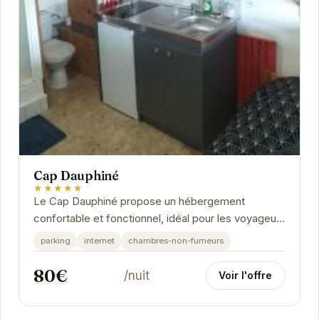
Cap Dauphiné
★★★★★
Le Cap Dauphiné propose un hébergement
confortable et fonctionnel, idéal pour les voyageurs
d'affaires ou de loisirs. Sa situation géographique...
parking
internet
chambres-non-fumeurs
80€
/nuit
Voir l'offre