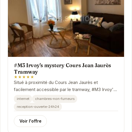
#M3 Irvoy's mystery Cours Jean Jaurès
Tramway
★★★★★
Situé à proximité du Cours Jean Jaurès et
facilement accessible par le tramway, #M3 Irvoy's
mystery propose un hébergement confortable et...
internet
chambres-non-fumeurs
reception-ouverte-24h24
Voir l'offre