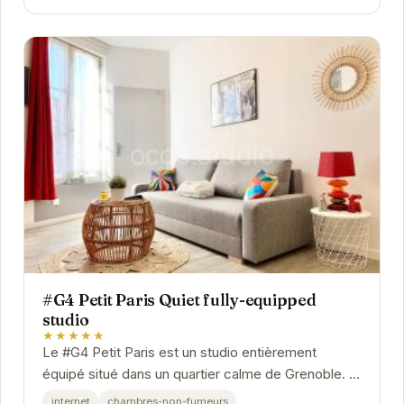
#G4 Petit Paris Quiet fully-equipped
studio
★★★★★
Le #G4 Petit Paris est un studio entièrement
équipé situé dans un quartier calme de Grenoble. Il
offre un espace de vie confortable et...
internet
chambres-non-fumeurs