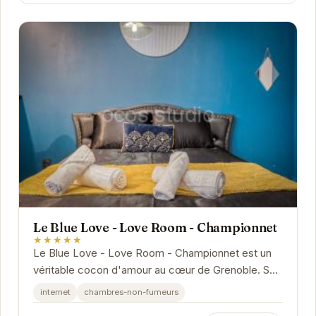
Le Blue Love - Love Room - Championnet
★★★★★
Le Blue Love - Love Room - Championnet est un
véritable cocon d'amour au cœur de Grenoble. Son
atmosphère chaleureuse et ses équipements
internet
chambres-non-fumeurs
modernes...