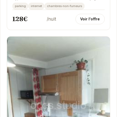
souhaitant explorer la ville. Proche des...
parking
internet
chambres-non-fumeurs
128€
/nuit
Voir l'offre