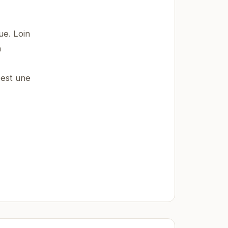
ue. Loin
n
 est une