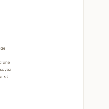
uge
 d'une
 soyez
er et