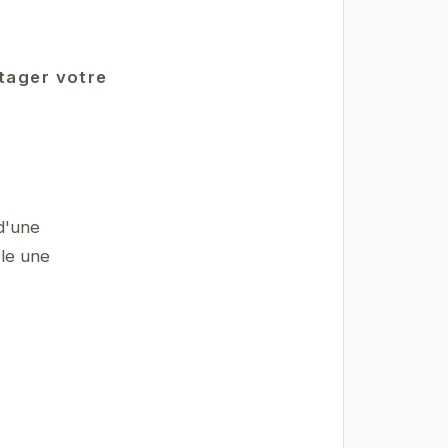
rtager votre
d'une
ble une