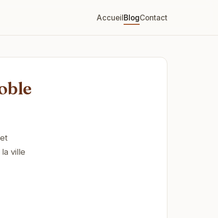
Accueil
Blog
Contact
oble
et
a ville