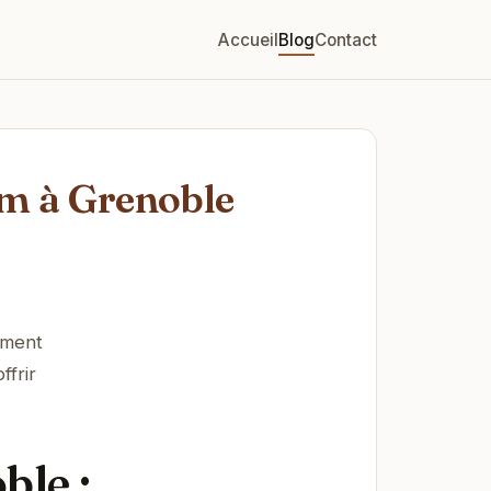
Accueil
Blog
Contact
am à Grenoble
ement
ffrir
ble :