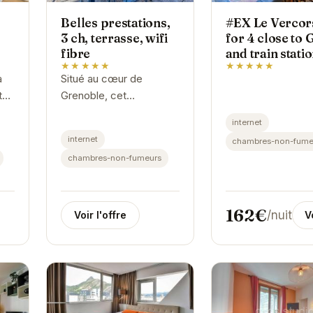
Belles prestations,
#EX Le Vercor
3 ch, terrasse, wifi
for 4 close to
fibre
and train stati
★★★★★
★★★★★
a
Situé au cœur de
t
Grenoble, cet
n
appartement offre un
internet
x.
espace de vie
internet
chambres-non-fume
confortable et moderne.
chambres-non-fumeurs
al
Avec ses trois
chambres, sa terrasse
et sa connexion wifi...
162€
/nuit
Voir l'offre
V