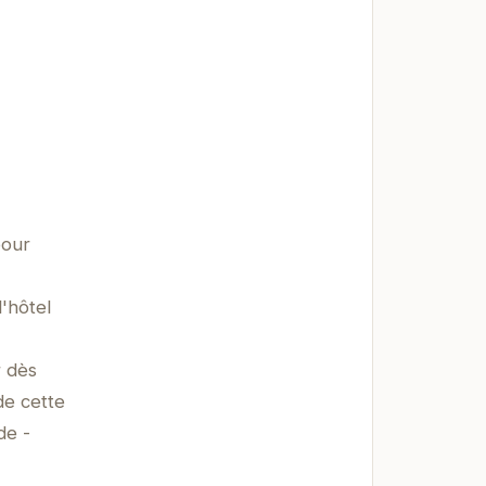
pour
'hôtel
r dès
de cette
de -