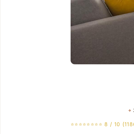
⭐⭐⭐⭐⭐⭐⭐⭐ 8 / 10 (118