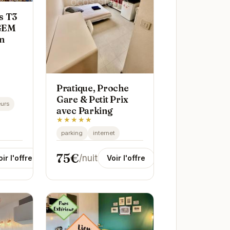
s T3
 GEM
on
Pratique, Proche
Gare & Petit Prix
urs
avec Parking
★★★★★
parking
internet
75€
/nuit
oir l'offre
Voir l'offre