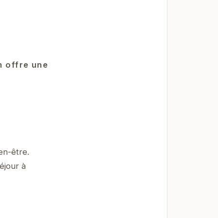
m offre une
en-être.
éjour à