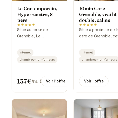
Le Contemporain,
10min Gare
Hyper-centre, 8
Grenoble, vrai lit
pers
double, calme
★★★★★
★★★★★
Situé au cœur de
Situé à proximité de l
Grenoble, Le
gare de Grenoble, ce
Contemporain offre un
hébergement offre u
hébergement moderne
véritable havre de pai
internet
internet
et spacieux pour 8
Avec un lit double
chambres-non-fumeurs
chambres-non-fumeurs
personnes. Avec son
confortable, il est idé
emplacement privilégié,
pour...
vous...
137€
/nuit
Voir l'offre
Voir l'offre