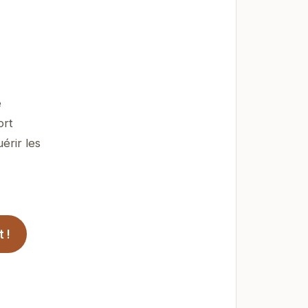
e
ort
érir les
 !