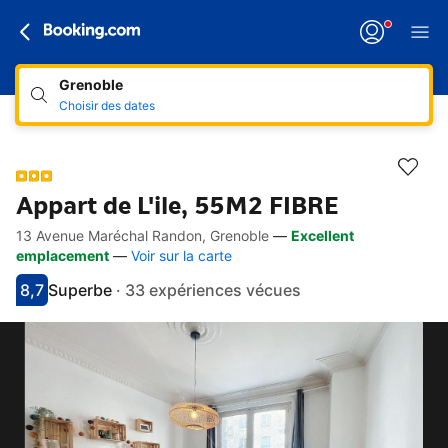
Grenoble
Choisir des dates
Appart de L'ile, 55M2 FIBRE
13 Avenue Maréchal Randon, Grenoble
—
Excellent
Accès rapides
Aller à la description
Aller aux équipements
Aller aux hébergements
Aller aux conditions
emplacement
—
Voir sur la carte
8,7
Superbe
·
33 expériences vécues
Avec une note de 8.7
superbe