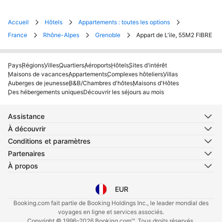
Accueil
Hôtels
Appartements : toutes les options
France
Rhône-Alpes
Grenoble
Appart de L'ile, 55M2 FIBRE
Pays
Régions
Villes
Quartiers
Aéroports
Hôtels
Sites d'intérêt
Maisons de vacances
Appartements
Complexes hôteliers
Villas
Auberges de jeunesse
B&B/Chambres d'hôtes
Maisons d'Hôtes
Des hébergements uniques
Découvrir les séjours au mois
Assistance
À découvrir
Conditions et paramètres
Partenaires
À propos
EUR
Sélectionnez votre langue
Sélectionnez votre devise
Booking.com fait partie de Booking Holdings Inc., le leader mondial des
voyages en ligne et services associés.
Copyright © 1996–2026 Booking.com™. Tous droits réservés.