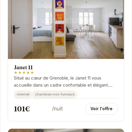
Janet 11
★★★★★
Situé au cœur de Grenoble, le Janet 11 vous
accueille dans un cadre confortable et élégant.
Idéalement situé à quelques pas des principales...
internet
chambres-non-fumeurs
101€
/nuit
Voir l'offre