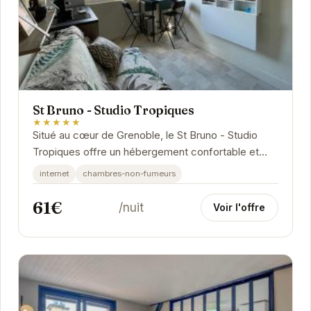
St Bruno - Studio Tropiques
★★★★★
Situé au cœur de Grenoble, le St Bruno - Studio
Tropiques offre un hébergement confortable et
élégant avec une décoration exotique. À...
internet
chambres-non-fumeurs
61€
/nuit
Voir l'offre