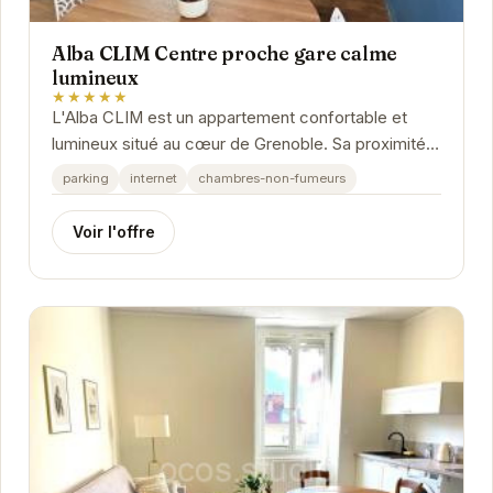
Alba CLIM Centre proche gare calme
lumineux
★★★★★
L'Alba CLIM est un appartement confortable et
lumineux situé au cœur de Grenoble. Sa proximité
avec la gare en fait un choix idéal pour les...
parking
internet
chambres-non-fumeurs
Voir l'offre