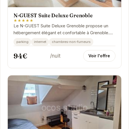
N-GUEST Suite Deluxe Grenoble
★★★★★
Le N-GUEST Suite Deluxe Grenoble propose un
hébergement élégant et confortable à Grenoble.
Idéalement situé, il permet un accès facile aux...
parking
internet
chambres-non-fumeurs
94€
/nuit
Voir l'offre