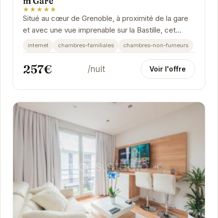
m Gare
★★★★★
Situé au cœur de Grenoble, à proximité de la gare
et avec une vue imprenable sur la Bastille, cet
appartement offre un cadre idéal pour explorer...
internet
chambres-familiales
chambres-non-fumeurs
257€
/nuit
Voir l'offre