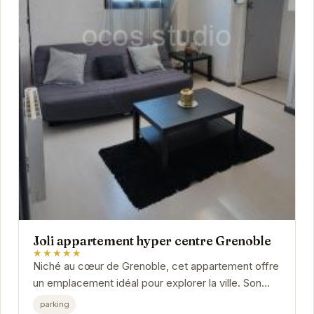
Joli appartement hyper centre Grenoble
★★★★★
Niché au cœur de Grenoble, cet appartement offre
un emplacement idéal pour explorer la ville. Son
intérieur moderne et confortable vous assure un...
parking