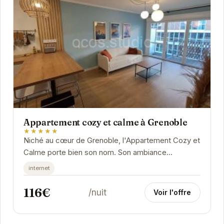
Appartement cozy et calme à Grenoble
★★★★★
Niché au cœur de Grenoble, l'Appartement Cozy et
Calme porte bien son nom. Son ambiance
chaleureuse et son décor soigné vous invitent à
internet
la...
116€
/nuit
Voir l'offre