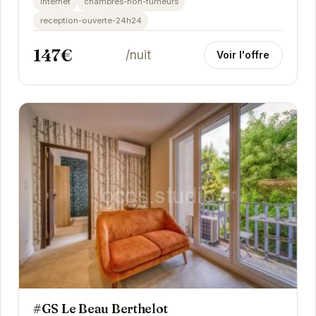
internet
chambres-non-fumeurs
équipements...
reception-ouverte-24h24
147€
/nuit
Voir l'offre
#GS Le Beau Berthelot