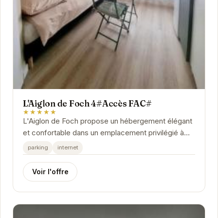
L'Aiglon de Foch 4#Accès FAC#
★★★★★
L'Aiglon de Foch propose un hébergement élégant
et confortable dans un emplacement privilégié à
Grenoble. À proximité des transports en...
parking
internet
Voir l'offre