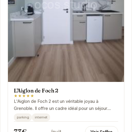
L'Aiglon de Foch 2
★★★★★
L'Aiglon de Foch 2 est un véritable joyau à
Grenoble. Il offre un cadre idéal pour un séjour
inoubliable.
parking
internet
73€
/nuit
Voir l'offre