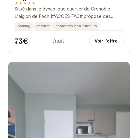
★★★★★
Situé dans le dynamique quartier de Grenoble,
L'aiglon de Foch 1#ACCES FAC# propose des
hébergements modernes et confortables.
parking
internet
chambres-non-fumeurs
73€
/nuit
Voir l'offre