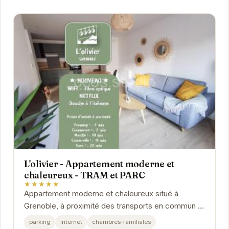
L'olivier - Appartement moderne et
chaleureux - TRAM et PARC
★★★★★
Appartement moderne et chaleureux situé à
Grenoble, à proximité des transports en commun et
d'un parc. Idéal pour un séjour confortable et...
parking
internet
chambres-familiales