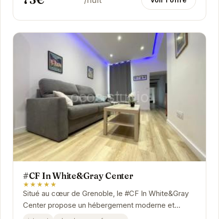
#CF In White&Gray Center
★★★★★
Situé au cœur de Grenoble, le #CF In White&Gray
Center propose un hébergement moderne et
confortable. Son design élégant et ses