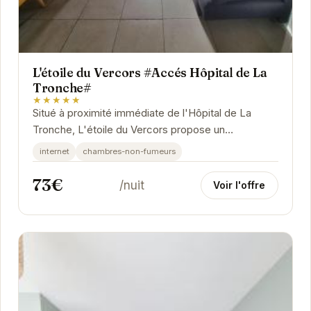
L'étoile du Vercors #Accés Hôpital de La
Tronche#
★★★★★
Situé à proximité immédiate de l'Hôpital de La
Tronche, L'étoile du Vercors propose un
hébergement confortable et pratique. Idéal pour
internet
chambres-non-fumeurs
les...
73€
/nuit
Voir l'offre