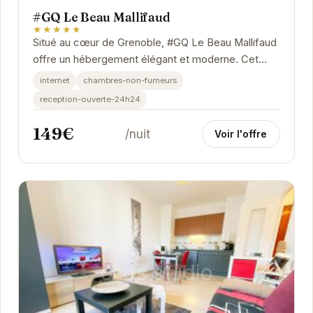
#GQ Le Beau Mallifaud
★★★★★
Situé au cœur de Grenoble, #GQ Le Beau Mallifaud
offre un hébergement élégant et moderne. Cet
appartement est parfait pour les voyageurs...
internet
chambres-non-fumeurs
reception-ouverte-24h24
149€
/nuit
Voir l'offre