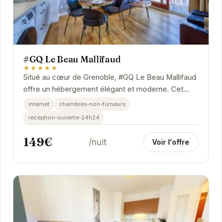
#GQ Le Beau Mallifaud
★★★★★
Situé au cœur de Grenoble, #GQ Le Beau Mallifaud
offre un hébergement élégant et moderne. Cet
appartement est parfait pour les voyageurs...
internet
chambres-non-fumeurs
reception-ouverte-24h24
149€
/nuit
Voir l'offre