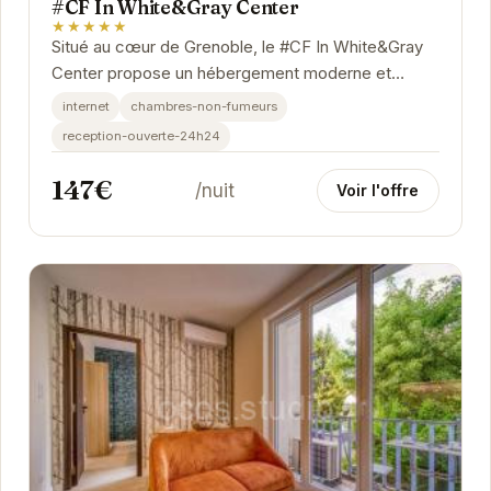
#CF In White&Gray Center
★★★★★
Situé au cœur de Grenoble, le #CF In White&Gray
Center propose un hébergement moderne et
confortable. Son design élégant et ses
internet
chambres-non-fumeurs
équipements...
reception-ouverte-24h24
147€
/nuit
Voir l'offre