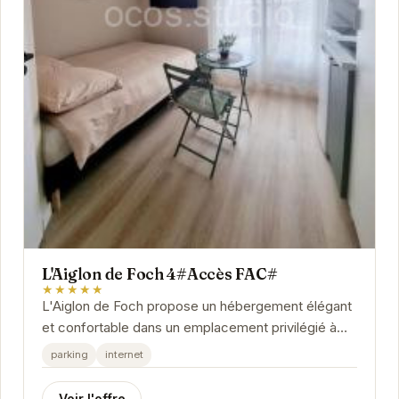
L'Aiglon de Foch 4#Accès FAC#
★★★★★
L'Aiglon de Foch propose un hébergement élégant
et confortable dans un emplacement privilégié à
Grenoble. À proximité des transports en...
parking
internet
Voir l'offre