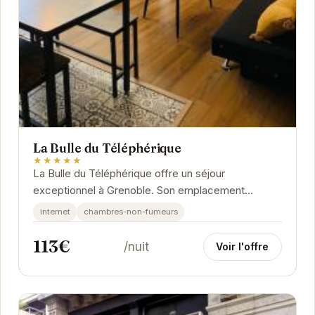
La Bulle du Téléphérique
★★★★★
La Bulle du Téléphérique offre un séjour
exceptionnel à Grenoble. Son emplacement
privilégié, à proximité des principales attractions,
internet
chambres-non-fumeurs
en...
113€
/nuit
Voir l'offre