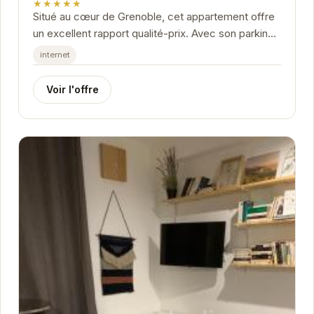
★★★★★
Situé au cœur de Grenoble, cet appartement offre
un excellent rapport qualité-prix. Avec son parking
gratuit, sa connexion wifi haut débit et son...
internet
Voir l'offre