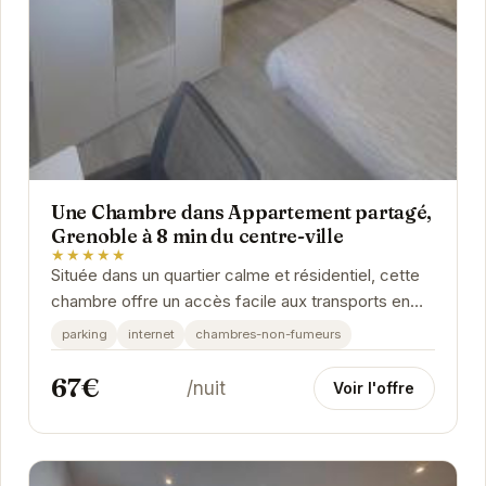
Une Chambre dans Appartement partagé,
Grenoble à 8 min du centre-ville
★★★★★
Située dans un quartier calme et résidentiel, cette
chambre offre un accès facile aux transports en
commun et aux principales attractions de...
parking
internet
chambres-non-fumeurs
67€
/nuit
Voir l'offre