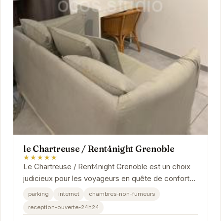
le Chartreuse / Rent4night Grenoble
★★★★★
Le Chartreuse / Rent4night Grenoble est un choix
judicieux pour les voyageurs en quête de confort
et de praticité à Grenoble. Ses équipements...
parking
internet
chambres-non-fumeurs
reception-ouverte-24h24