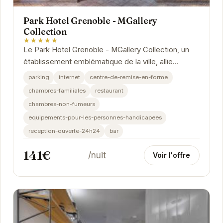
Park Hotel Grenoble - MGallery
Collection
★★★★★
Le Park Hotel Grenoble - MGallery Collection, un
établissement emblématique de la ville, allie
charme historique et modernité. Ses chambres...
parking
internet
centre-de-remise-en-forme
chambres-familiales
restaurant
chambres-non-fumeurs
equipements-pour-les-personnes-handicapees
reception-ouverte-24h24
bar
141€
/nuit
Voir l'offre