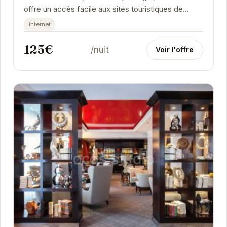
offre un accès facile aux sites touristiques de
Grenoble. L'appartement est moderne et bien...
internet
125€
/nuit
Voir l'offre