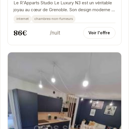
Le R'Apparts Studio Le Luxury N3 est un véritable
joyau au cœur de Grenoble. Son design moderne et
élégant s'allie à un confort exceptionnel...
internet
chambres-non-fumeurs
86€
/nuit
Voir l'offre