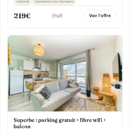
internet
chambres-non-fumeurs
d'accéder...
219€
/nuit
Voir l'offre
Superbe : parking gratuit + fibre wifi +
balcon