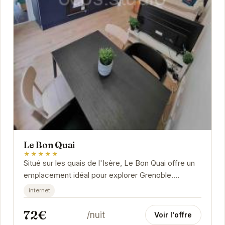
Le Bon Quai
★★★★★
Situé sur les quais de l'Isère, Le Bon Quai offre un
emplacement idéal pour explorer Grenoble.
Profitez d'un séjour confortable et relaxant dans...
internet
72€
/nuit
Voir l'offre