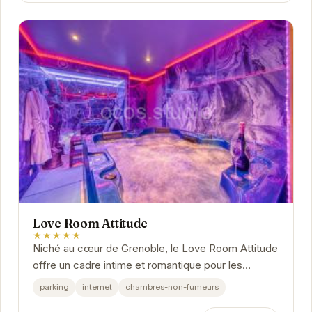
Love Room Attitude
★★★★★
Niché au cœur de Grenoble, le Love Room Attitude
offre un cadre intime et romantique pour les
couples. Ses chambres élégantes et
parking
internet
chambres-non-fumeurs
confortables...