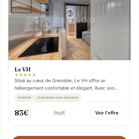
Le VH
★★★★★
Situé au cœur de Grenoble, Le VH offre un
hébergement confortable et élégant. Avec ses
chambres modernes et ses équipements
internet
chambres-non-fumeurs
pratiques, il est...
83€
/nuit
Voir l'offre