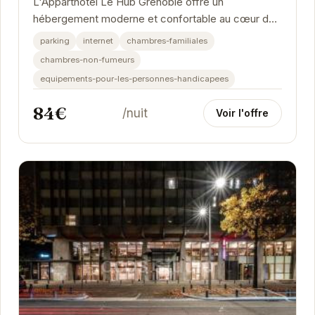
L'Apparthotel Le Hüb Grenoble offre un
hébergement moderne et confortable au cœur de
la ville. Idéalement situé, il permet un accès facile
parking
internet
chambres-familiales
aux...
chambres-non-fumeurs
equipements-pour-les-personnes-handicapees
84€
/nuit
Voir l'offre