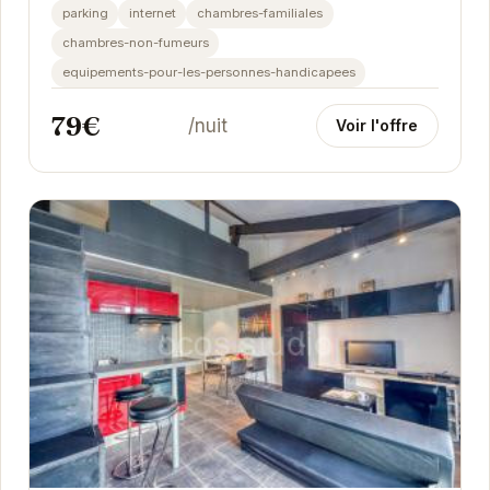
Grenoble. Profitez d'une cuisine entièrement...
parking
internet
chambres-familiales
chambres-non-fumeurs
equipements-pour-les-personnes-handicapees
79€
/nuit
Voir l'offre