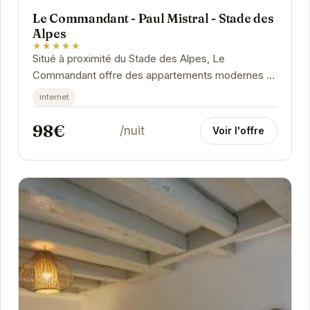
Le Commandant - Paul Mistral - Stade des
Alpes
★★★★★
Situé à proximité du Stade des Alpes, Le
Commandant offre des appartements modernes et
confortables. Chaque logement est équipé pour
internet
répondre...
98€
/nuit
Voir l'offre