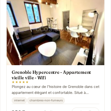
Grenoble Hypercentre - Appartement
vieille ville - Wifi
★★★★★
Plongez au cœur de l'histoire de Grenoble dans cet
appartement élégant et confortable. Situé à
quelques pas des sites emblématiques, des...
internet
chambres-non-fumeurs