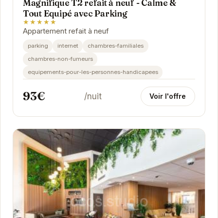
Magnifique T2 refait à neuf - Calme &
Tout Equipé avec Parking
★★★★★
Appartement refait à neuf
parking
internet
chambres-familiales
chambres-non-fumeurs
equipements-pour-les-personnes-handicapees
93€
/nuit
Voir l'offre