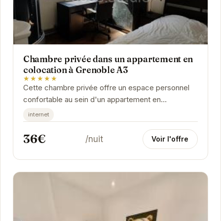
Chambre privée dans un appartement en
colocation à Grenoble A3
★★★★★
Cette chambre privée offre un espace personnel
confortable au sein d'un appartement en
colocation. Idéalement située à Grenoble, elle
internet
permet de...
36€
/nuit
Voir l'offre