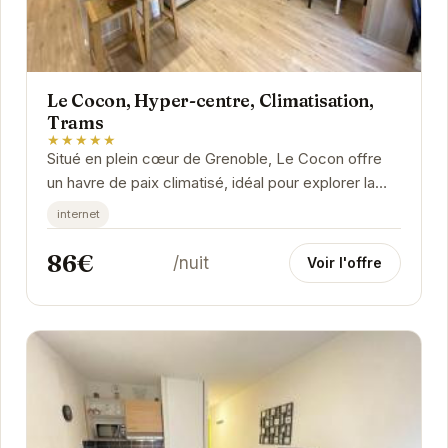
Le Cocon, Hyper-centre, Climatisation,
Trams
★★★★★
Situé en plein cœur de Grenoble, Le Cocon offre
un havre de paix climatisé, idéal pour explorer la
ville. À proximité des transports en commun,...
internet
86€
/nuit
Voir l'offre