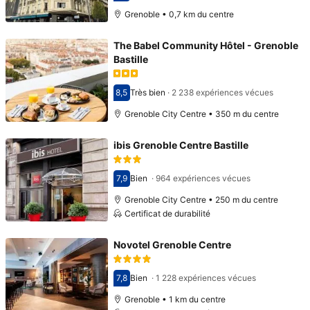
Grenoble • 0,7 km du centre
The Babel Community Hôtel - Grenoble
Bastille
8,5
Très bien
·
2 238 expériences vécues
Avec une note de 8,5
Grenoble City Centre • 350 m du centre
ibis Grenoble Centre Bastille
7,9
Bien
·
964 expériences vécues
Avec une note de 7,9
Grenoble City Centre • 250 m du centre
Certificat de durabilité
Novotel Grenoble Centre
7,8
Bien
·
1 228 expériences vécues
Avec une note de 7,8
Grenoble • 1 km du centre