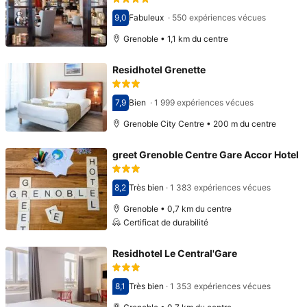
9,0
Fabuleux
·
550 expériences vécues
Avec une note de 9,0
Grenoble • 1,1 km du centre
Residhotel Grenette
7,9
Bien
·
1 999 expériences vécues
Avec une note de 7,9
Grenoble City Centre • 200 m du centre
greet Grenoble Centre Gare Accor Hotel
8,2
Très bien
·
1 383 expériences vécues
Avec une note de 8,2
Grenoble • 0,7 km du centre
Certificat de durabilité
Residhotel Le Central'Gare
8,1
Très bien
·
1 353 expériences vécues
Avec une note de 8,1