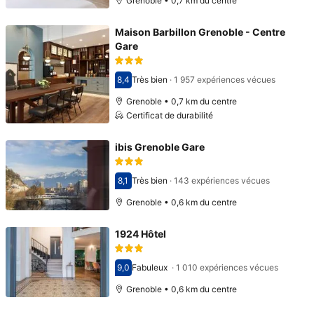
Grenoble • 0,7 km du centre
Maison Barbillon Grenoble - Centre
Gare
8,4
Très bien
·
1 957 expériences vécues
Avec une note de 8,4
Grenoble • 0,7 km du centre
Certificat de durabilité
ibis Grenoble Gare
8,1
Très bien
·
143 expériences vécues
Avec une note de 8,1
Grenoble • 0,6 km du centre
1924 Hôtel
9,0
Fabuleux
·
1 010 expériences vécues
Avec une note de 9,0
Grenoble • 0,6 km du centre