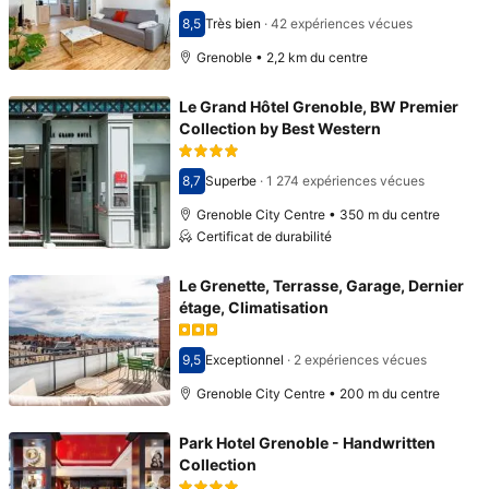
8,5
Très bien
·
42 expériences vécues
Avec une note de 8,5
Grenoble • 2,2 km du centre
Le Grand Hôtel Grenoble, BW Premier
Collection by Best Western
8,7
Superbe
·
1 274 expériences vécues
Avec une note de 8,7
Grenoble City Centre • 350 m du centre
Certificat de durabilité
Le Grenette, Terrasse, Garage, Dernier
étage, Climatisation
9,5
Exceptionnel
·
2 expériences vécues
Avec une note de 9,5
Grenoble City Centre • 200 m du centre
Park Hotel Grenoble - Handwritten
Collection