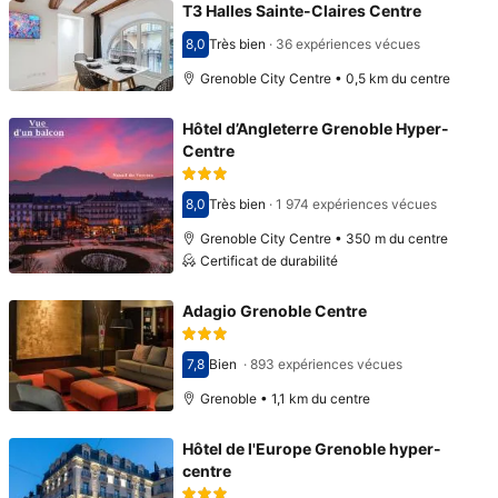
T3 Halles Sainte-Claires Centre
8,0
Très bien
·
36 expériences vécues
Avec une note de 8,0
Grenoble City Centre • 0,5 km du centre
Hôtel d’Angleterre Grenoble Hyper-
Centre
8,0
Très bien
·
1 974 expériences vécues
Avec une note de 8,0
Grenoble City Centre • 350 m du centre
Certificat de durabilité
Adagio Grenoble Centre
7,8
Bien
·
893 expériences vécues
Avec une note de 7,8
Grenoble • 1,1 km du centre
Hôtel de l'Europe Grenoble hyper-
centre