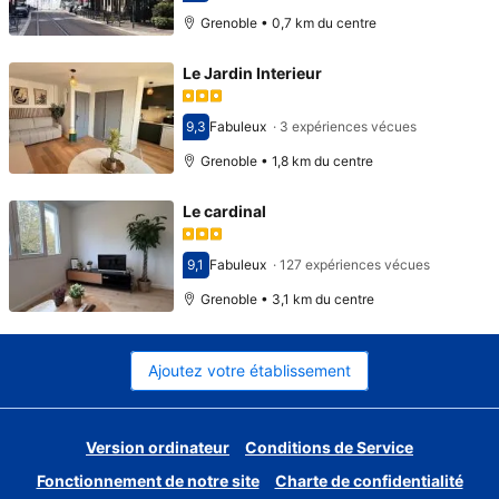
Grenoble • 0,7 km du centre
Le Jardin Interieur
9,3
Fabuleux
·
3 expériences vécues
Avec une note de 9,3
Grenoble • 1,8 km du centre
Le cardinal
9,1
Fabuleux
·
127 expériences vécues
Avec une note de 9,1
Grenoble • 3,1 km du centre
Ajoutez votre établissement
Version ordinateur
Conditions de Service
Fonctionnement de notre site
Charte de confidentialité