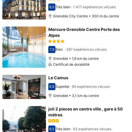
8,0
Très bien
·
1 417 expériences vécues
Avec une note de 8,0
Grenoble City Centre • 300 m du centre
Mercure Grenoble Centre Porte des
Alpes
7,9
Bien
·
387 expériences vécues
Avec une note de 7,9
Grenoble • 1,6 km du centre
Certificat de durabilité
Le Camus
8,8
Superbe
·
95 expériences vécues
Avec une note de 8,8
Grenoble • 3,1 km du centre
joli 2 pieces en centre ville , gare à 50
mètres
8,5
Très bien
·
63 expériences vécues
Avec une note de 8,5