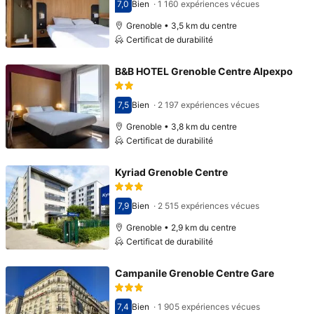
7,0
Bien
·
1 160 expériences vécues
Avec une note de 7,0
Grenoble • 3,5 km du centre
Certificat de durabilité
B&B HOTEL Grenoble Centre Alpexpo
7,5
Bien
·
2 197 expériences vécues
Avec une note de 7,5
Grenoble • 3,8 km du centre
Certificat de durabilité
Kyriad Grenoble Centre
7,9
Bien
·
2 515 expériences vécues
Avec une note de 7,9
Grenoble • 2,9 km du centre
Certificat de durabilité
Campanile Grenoble Centre Gare
7,4
Bien
·
1 905 expériences vécues
Avec une note de 7,4