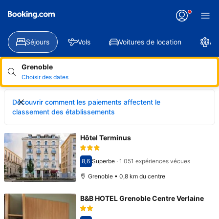
Séjours
Vols
Voitures de location
At
Grenoble
Choisir des dates
Découvrir comment les paiements affectent le
classement des établissements
Hôtel Terminus
8,6
Superbe
·
1 051 expériences vécues
Avec une note de 8,6
Grenoble • 0,8 km du centre
B&B HOTEL Grenoble Centre Verlaine