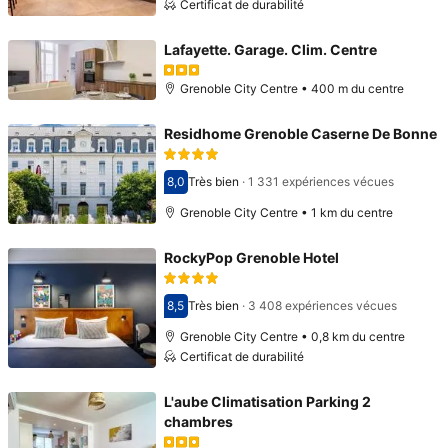
Certificat de durabilité
Lafayette. Garage. Clim. Centre
Grenoble City Centre • 400 m du centre
Residhome Grenoble Caserne De Bonne
8,0
Très bien
·
1 331 expériences vécues
Avec une note de 8,0
Grenoble City Centre • 1 km du centre
RockyPop Grenoble Hotel
8,5
Très bien
·
3 408 expériences vécues
Avec une note de 8,5
Grenoble City Centre • 0,8 km du centre
Certificat de durabilité
L'aube Climatisation Parking 2
chambres