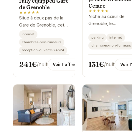
fully equipped Gare
Centre
de Grenoble
★★★★★
★★★★★
Niché au cœur de
Situé à deux pas de la
Grenoble, le
Gare de Grenoble, cet
Raffinement proche
appartement T4 offre un
internet
Grenoble Centre offr
parking
internet
espace généreux et
chambres-non-fumeurs
un équilibre parfait en
chambres-non-fumeurs
lumineux pour votre
reception-ouverte-24h24
confort moderne et
séjour. Entièrement
charme authentique.
équipé, il...
131€
241€
/nuit
/nuit
Voir l
Voir l'offre
Cet...