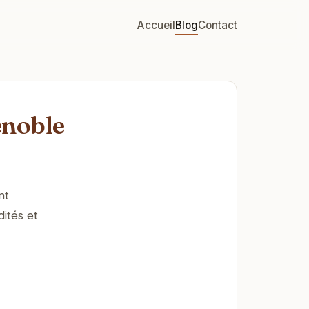
Accueil
Blog
Contact
enoble
nt
ités et