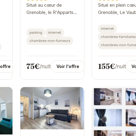
Situé au cœur de
Situé en plein cœ
Grenoble, le R'Apparts
Grenoble, Le Vau
Studio Luxury N 9 est un
offre un accès fac
choix idéal pour les
aux principales
internet
parking
internet
voyageurs en quête de
attractions de la vi
chambres-familiales
e
chambres-non-fumeurs
confort et de
Cet appartement
chambres-non-fume
tre
commodité. Profitez...
spacieux et moder
75€
155€
/nuit
/nuit
'offre
Voir l'offre
Vo