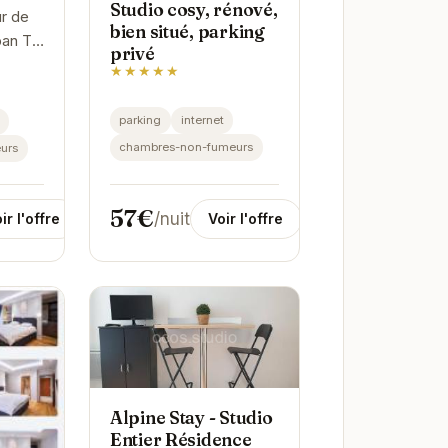
Studio cosy, rénové,
ur de
bien situé, parking
ban T3
privé
ile
★★★★★
lle.
parking
internet
chambres-non-fumeurs
urs
ne...
57€
/nuit
ir l'offre
Voir l'offre
Alpine Stay - Studio
Entier Résidence