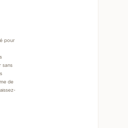
ié pour
s
r sans
s
rme de
aissez-