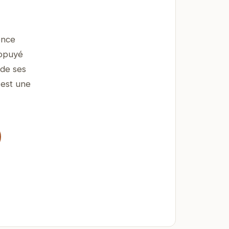
ence
appuyé
 de ses
 est une