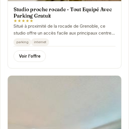
Studio proche rocade - Tout Equipé Avec
Parking Gratuit
★★★★★
Situé à proximité de la rocade de Grenoble, ce
studio offre un accès facile aux principaux centres
d'intérêt de la ville. Son parking gratuit...
parking
internet
Voir l'offre