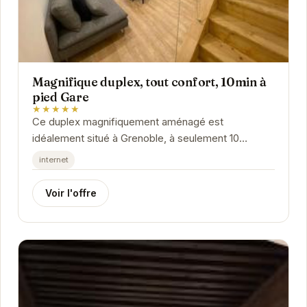
Magnifique duplex, tout confort, 10min à
pied Gare
★★★★★
Ce duplex magnifiquement aménagé est
idéalement situé à Grenoble, à seulement 10
minutes de marche de la gare. Il offre un espace
internet
confortable...
Voir l'offre