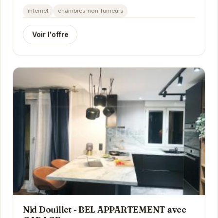
plein cœur de Grenoble. Il offre un accès facile
internet
chambres-non-fumeurs
aux...
Voir l'offre
Nid Douillet - BEL APPARTEMENT avec