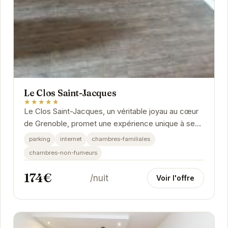
Le Clos Saint-Jacques
★★★★★
Le Clos Saint-Jacques, un véritable joyau au cœur
de Grenoble, promet une expérience unique à ses
hôtes. Son emplacement privilégié en fait le...
parking
internet
chambres-familiales
chambres-non-fumeurs
174€
/nuit
Voir l'offre