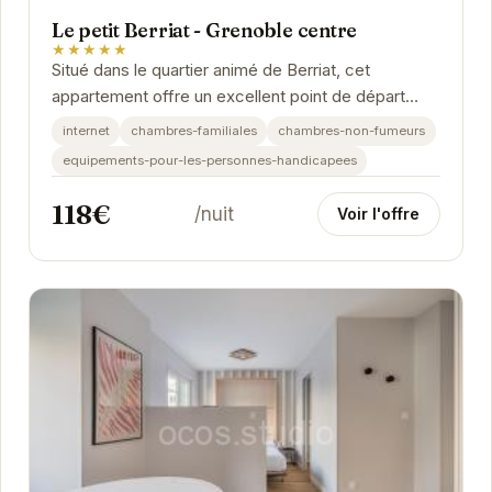
Le petit Berriat - Grenoble centre
★★★★★
Situé dans le quartier animé de Berriat, cet
appartement offre un excellent point de départ
pour explorer Grenoble. Proche des transports en...
internet
chambres-familiales
chambres-non-fumeurs
equipements-pour-les-personnes-handicapees
118€
/nuit
Voir l'offre