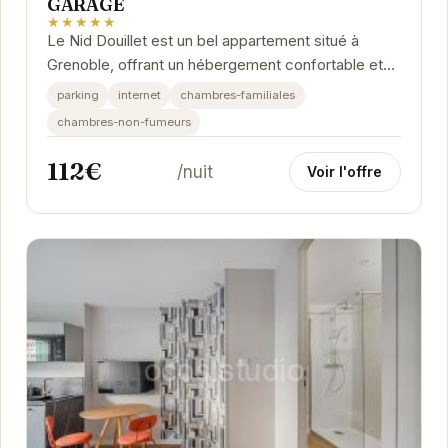
GARAGE
★★★★★
Le Nid Douillet est un bel appartement situé à
Grenoble, offrant un hébergement confortable et
bien équipé. Avec un garage privé, il est...
parking
internet
chambres-familiales
chambres-non-fumeurs
112€
/nuit
Voir l'offre