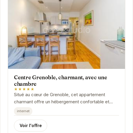
Centre Grenoble, charmant, avec une
chambre
★★★★★
Situé au cœur de Grenoble, cet appartement
charmant offre un hébergement confortable et
élégant. Idéal pour les couples ou les voyageurs...
internet
Voir l'offre