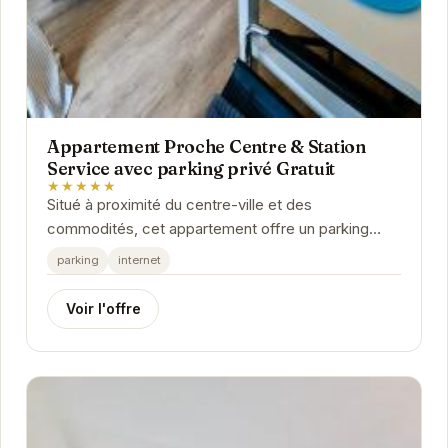
Appartement Proche Centre & Station
Service avec parking privé Gratuit
★★★★★
Situé à proximité du centre-ville et des
commodités, cet appartement offre un parking
privé gratuit, un accès internet et tout le
parking
internet
nécessaire...
Voir l'offre