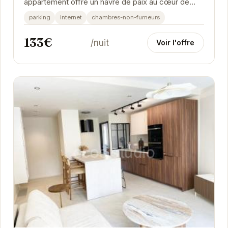
appartement offre un havre de paix au cœur de
Grenoble. Avec sa terrasse privée, vous pourrez...
parking
internet
chambres-non-fumeurs
133€
/nuit
Voir l'offre