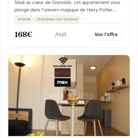
Situé au cœur de Grenoble, cet appartement vous
plonge dans l'univers magique de Harry Potter.
Profitez d'un séjour unique dans un cadre...
internet
chambres-non-fumeurs
168€
/nuit
Voir l'offre