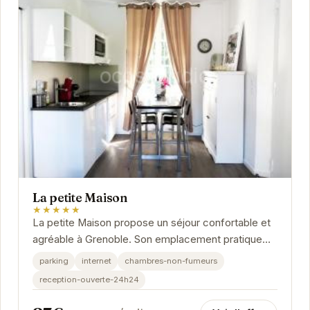
La petite Maison
★★★★★
La petite Maison propose un séjour confortable et
agréable à Grenoble. Son emplacement pratique
permet d'accéder facilement aux attractions...
parking
internet
chambres-non-fumeurs
reception-ouverte-24h24