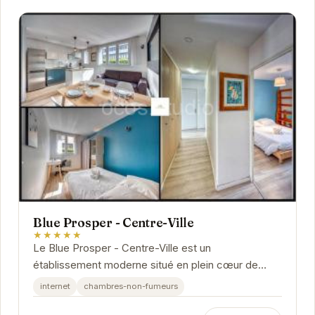
Blue Prosper - Centre-Ville
★★★★★
Le Blue Prosper - Centre-Ville est un
établissement moderne situé en plein cœur de
Grenoble. Il propose des chambres confortables et
internet
chambres-non-fumeurs
élégantes,...