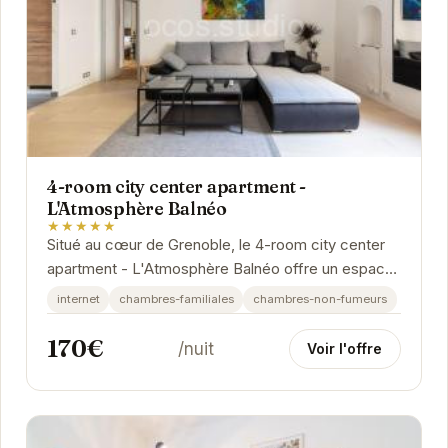
4-room city center apartment -
L'Atmosphère Balnéo
★★★★★
Situé au cœur de Grenoble, le 4-room city center
apartment - L'Atmosphère Balnéo offre un espace
de vie moderne et confortable. Avec ses quatre...
internet
chambres-familiales
chambres-non-fumeurs
170€
/nuit
Voir l'offre