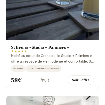
St Bruno - Studio « Palmiers »
★★★★★
Niché au cœur de Grenoble, le Studio « Palmiers »
offre un espace de vie moderne et confortable. Sa
situation idéale vous permet d'accéder...
internet
chambres-non-fumeurs
58€
/nuit
Voir l'offre