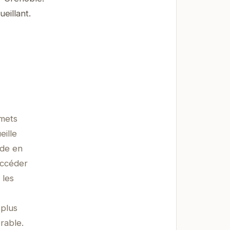
eillant.
mmets
eille
ade en
'accéder
 les
 plus
rable.