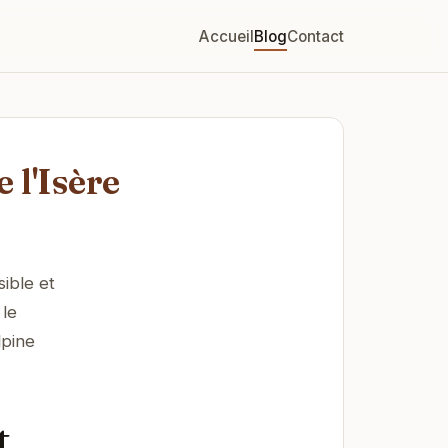
Accueil
Blog
Contact
 l'Isère
sible et
 le
lpine
t