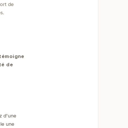
fort de
s.
 témoigne
té de
z d'une
ble une