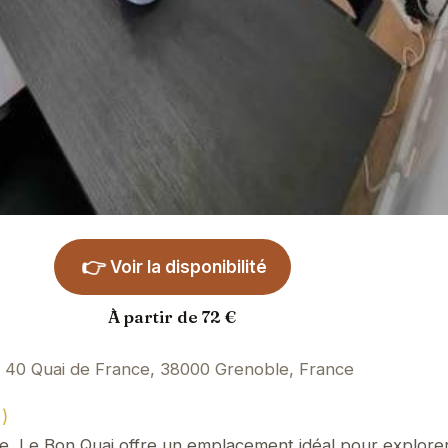
👉
Voir la disponibilité
À partir de 72 €
40 Quai de France, 38000 Grenoble, France
)
sère, Le Bon Quai offre un emplacement idéal pour explore